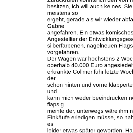
besitzen, ich will auch keines. Si
meistens so
ergeht, gerade als wir wieder abf
Gabriel
angefahren. Ein etwas komisches B
Angestellter der Entwicklungsgese
silberfarbenen, nagelneuen Flagsc
vorgefahren.
Der Wagen war höchstens 2 Woche
oberhalb 40.000 Euro angesiedelt,
erkrankte Collmer fuhr letzte Wo
der
schon hinten und vorne klapperte.
und
kann mich weder beeindrucken no
flapsig
meinte der, unterwegs wäre ihm no
Einkäufe erledigen müsse, so hab
es
leider etwas später geworden. H