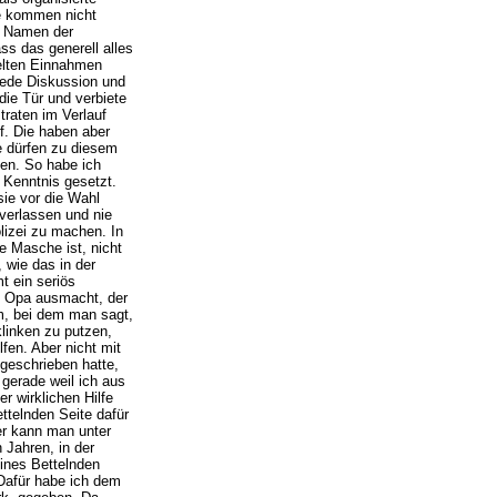
re kommen nicht
m Namen der
ss das generell alles
ielten Einnahmen
jede Diskussion und
die Tür und verbiete
traten im Verlauf
f. Die haben aber
e dürfen zu diesem
en. So habe ich
 Kenntnis gesetzt.
sie vor die Wahl
 verlassen und nie
lizei zu machen. In
e Masche ist, nicht
, wie das in der
t ein seriös
en Opa ausmacht, der
m, bei dem man sagt,
klinken zu putzen,
fen. Aber nicht mit
 geschrieben hatte,
 gerade weil ich aus
r wirklichen Hilfe
ettelnden Seite dafür
er kann man unter
 Jahren, in der
ines Bettelnden
 Dafür habe ich dem