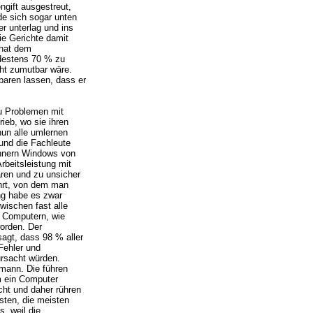
ngift ausgestreut,
de sich sogar unten
r unterlag und ins
e Gerichte damit
 hat dem
destens 70 % zu
cht zumutbar wäre.
baren lassen, dass er
u Problemen mit
ieb, wo sie ihren
nun alle umlernen
und die Fachleute
chnern Windows von
rbeitsleistung mit
ären und zu unsicher
ührt, von dem man
ng habe es zwar
wischen fast alle
t Computern, wie
orden. Der
agt, dass 98 % aller
Fehler und
ursacht würden.
tmann. Die führen
m ein Computer
cht und daher rühren
sten, die meisten
s, weil die