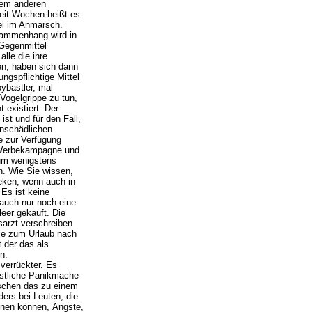
inem anderen
Seit Wochen heißt es
sei im Anmarsch.
sammenhang wird in
 Gegenmittel
lle die ihre
n, haben sich dann
ngspflichtige Mittel
ybastler, mal
Vogelgrippe zu tun,
 existiert. Der
 ist und für den Fall,
enschädlichen
le zur Verfügung
e Werbekampagne und
 um wenigstens
n. Wie Sie wissen,
eken, wenn auch in
 Es ist keine
 auch nur noch eine
leer gekauft. Die
sarzt verschreiben
sie zum Urlaub nach
 der das als
n.
verrückter. Es
stliche Panikmache
uschen das zu einem
ers bei Leuten, die
nnen können, Ängste,