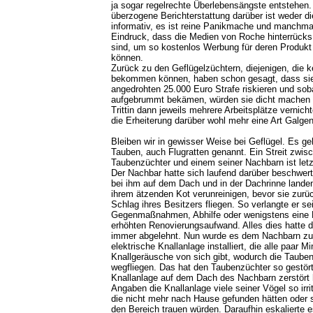
ja sogar regelrechte Überlebensängste entstehen.
überzogene Berichterstattung darüber ist weder di
informativ, es ist reine Panikmache und manchma
Eindruck, dass die Medien von Roche hinterrück
sind, um so kostenlos Werbung für deren Produkt 
können.
Zurück zu den Geflügelzüchtern, diejenigen, die 
bekommen können, haben schon gesagt, dass sie 
angedrohten 25.000 Euro Strafe riskieren und sob
aufgebrummt bekämen, würden sie dicht machen 
Trittin dann jeweils mehrere Arbeitsplätze vernich
die Erheiterung darüber wohl mehr eine Art Galge
Bleiben wir in gewisser Weise bei Geflügel. Es g
Tauben, auch Flugratten genannt. Ein Streit zwis
Taubenzüchter und einem seiner Nachbarn ist letz
Der Nachbar hatte sich laufend darüber beschwer
bei ihm auf dem Dach und in der Dachrinne landen
ihrem ätzenden Kot verunreinigen, bevor sie zurü
Schlag ihres Besitzers fliegen. So verlangte er se
Gegenmaßnahmen, Abhilfe oder wenigstens eine 
erhöhten Renovierungsaufwand. Alles dies hatte 
immer abgelehnt. Nun wurde es dem Nachbarn zu 
elektrische Knallanlage installiert, die alle paar M
Knallgeräusche von sich gibt, wodurch die Taube
wegfliegen. Das hat den Taubenzüchter so gestört
Knallanlage auf dem Dach des Nachbarn zerstört 
Angaben die Knallanlage viele seiner Vögel so irri
die nicht mehr nach Hause gefunden hätten oder s
den Bereich trauen würden. Daraufhin eskalierte es