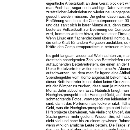
eigentliche Arbeitskraft an dem Gerät blockiert wi
man Pech hat, sogar noch wichtige Daten verloren
zusätzlicher Arbeitsleistung wieder neu eingege
gesucht werden müssen. Die gehen davon aus, da
Einführung von Linux die Computerpannen um 90
und das zahlt sich in barer Münze aus, denn zurze
Leute als Vollzeitkraft zur Betreuung der Comput
wird, kommen weitere hinzu, die von einer Firma 
Wenn Linux erst flächendeckend überall richtig läu
die dritte Kraft für andere Aufgaben ausbilden, so
Kräfte den Computerapparatismus betreuen müss
Es geht langsam wieder auf Weihnachten zu, man
drastisch ansteigenden Zahl von Bettelbriefen und
auftauchenden Bettelvertretern, die einen an der 
Diese Bettelvertreter wollen einem eine Art Abon
aufschwatzen, bei dem man für irgend eine Afrikah
Spendengelder vom Konto abgebucht bekommt. Di
dieser Bettelvertreter kennt dabei keine Grenzen 
mit der Wimper zu zucken, dass man ja mindeste
Monat dafür abbuchen lässt. Natürlich kriegt man
Hochglanzprospekt in die Hand gedrückt, auf dem
schmachtende Fotos, vorwiegend von leidenden Ki
sind, damit das Portemonnaie lockerer sitzt. Hät
Geld, was die Hochglanzprospekte gekostet habe
Hilfsprojekte überwiesen, wie vielleicht Unicef, d
Sache gewiss mehr gedient. Wissen Sie, ich habe
nicht viel und habe bis zu einem gewissen Rahme
wenn wirklich ärmliche Leute betteln. Die Frage is
das tun. Es gibt aber nichts was ich mehr hasse, 