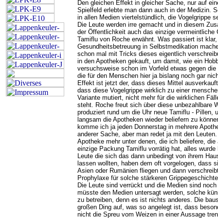
Den gleichen Effekt in gleicher Sache, nur auf e
Spielfeld erlebte man dann auch in der Medizin. 
in allen Medien viertelstündlich, die Vogelgrippe 
Die Leute werden irre gemacht und in diesem Zu
der Öffentlichkeit auch das einzige vermeintliche
Tamiflu von Roche erwähnt. Was passiert ist klar, a
Gesundheitsbetreuung in Selbstmedikation mache
schon mal mit Tricks dieses eigentlich verschreibu
in den Apotheken gekauft, um damit, wie ein Hobb
versuchsweise schon im Vorfeld etwas gegen die 
die für den Menschen hier ja bislang noch gar nicht
Effekt ist jetzt der, dass dieses Mittel ausverkauft
dass diese Vogelgrippe wirklich zu einer mensch
Variante mutiert, nicht mehr für die wirklichen Fäl
steht. Roche freut sich über diese unbezahlbar
produziert rund um die Uhr neue Tamiflu - Pillen,
langsam die Apotheken wieder beliefern zu könne
komme ich ja jeden Donnerstag in mehrere Apoth
anderer Sache, aber man redet ja mit den Leuten.
Apotheke mehr unter denen, die ich beliefere, die
einzige Packung Tamiflu vorrätig hat, alles wurde 
Leute die sich das dann unbedingt von ihrem Hau
lassen wollten, haben dem oft vorgelogen, dass 
Asien oder Rumänien fliegen und dann verschreibt
Prophylaxe für solche stärkeren Grippegeschichte
Die Leute sind verrückt und die Medien sind noch 
müsste den Medien untersagt werden, solche kün
zu betreiben, denn es ist nichts anderes. Die ba
großen Ding auf, was so angelegt ist, dass besond
nicht die Spreu vom Weizen in einer Aussage tre