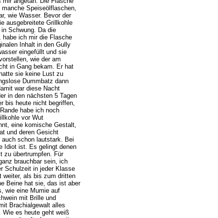
s mir angetan. Die Flasche
ie manche Speiseölflaschen,
lar, wie Wasser. Bevor der
e ausgebreitete Grillkohle
 in Schwung. Da die
 habe ich mir die Flasche
inalen Inhalt in den Gully
asser eingefüllt und sie
vorstellen, wie der am
nicht in Gang bekam. Er hat
hatte sie keine Lust zu
nungslose Dummbatz dann
damit war diese Nacht
der in den nächsten 5 Tagen
 bis heute nicht begriffen,
 Rande habe ich noch
llkohle vor Wut
hnt, eine komische Gestalt,
at und deren Gesicht
 auch schon lautstark. Bei
Idiot ist. Es gelingt denen
t zu übertrumpfen. Für
ganz brauchbar sein, ich
er Schulzeit in jeder Klasse
weiter, als bis zum dritten
e Beine hat sie, das ist aber
s, wie eine Mumie auf
hwein mit Brille und
mit Brachialgewalt alles
. Wie es heute geht weiß