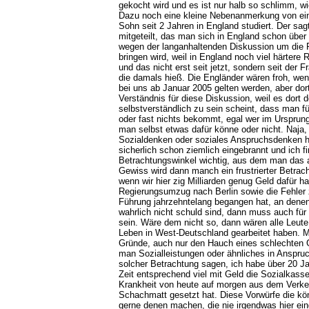
gekocht wird und es ist nur halb so schlimm, w
Dazu noch eine kleine Nebenanmerkung von e
Sohn seit 2 Jahren in England studiert. Der sa
mitgeteilt, das man sich in England schon über
wegen der langanhaltenden Diskussion um die P
bringen wird, weil in England noch viel härtere
und das nicht erst seit jetzt, sondern seit der 
die damals hieß. Die Engländer wären froh, wenn
bei uns ab Januar 2005 gelten werden, aber do
Verständnis für diese Diskussion, weil es dort
selbstverständlich zu sein scheint, dass man fü
oder fast nichts bekommt, egal wer im Ursprung
man selbst etwas dafür könne oder nicht. Naja, e
Sozialdenken oder soziales Anspruchsdenken ha
sicherlich schon ziemlich eingebrannt und ich f
Betrachtungswinkel wichtig, aus dem man das 
Gewiss wird dann manch ein frustrierter Betrac
wenn wir hier zig Milliarden genug Geld dafür h
Regierungsumzug nach Berlin sowie die Fehler 
Führung jahrzehntelang begangen hat, an denen
wahrlich nicht schuld sind, dann muss auch für
sein. Wäre dem nicht so, dann wären alle Leute 
Leben in West-Deutschland gearbeitet haben. M
Gründe, auch nur den Hauch eines schlechten
man Sozialleistungen oder ähnliches in Anspruc
solcher Betrachtung sagen, ich habe über 20 Jah
Zeit entsprechend viel mit Geld die Sozialkasse
Krankheit von heute auf morgen aus dem Verk
Schachmatt gesetzt hat. Diese Vorwürfe die kö
gerne denen machen, die nie irgendwas hier ei