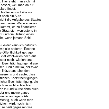
 Hier steht man sich mit
besser, weil man da für
are findet.
ohi-Geldern in Höhe von
t noch ein Auto
nicht die Aufgabe des Staates
finanzieren. Wenn er eines
bekommt, es zu finanzieren
 Staat sich wenigstens in
ht und die Haltung eines
ucht, wenn jemand Sohi-
-Gelder kann ich natürlich
 wie alle anderen. Rechne
e Öffentlichkeit getragen
viel Wohlwollen noch auf
aber noch, wie ich erst
n Beeinträchtigungen diese
den. Herr Smelka, der zwar
 in Kürze anstehenden
unsereins und sagte, dass
tlichen Beeinträchtigungen
icher Beeinträchtigung, die
achher nicht schlechter
 mich zu und würde dann auch
ider und meine ganze
weiter aufregen? Als
 wichtig, auch wenn man
ckeln wird, noch nicht
ht so heiß gegessen wie