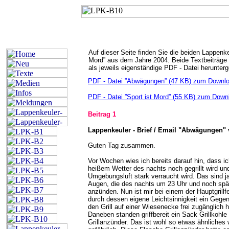
Auf dieser Seite finden Sie die beiden Lappenk
Mord” aus dem Jahre 2004. Beide Textbeiträge 
als jeweils eigenständige PDF - Datei herunter
PDF - Datei ”Abwägungen” (47 KB) zum Downloa
PDF - Datei ”Sport ist Mord” (55 KB) zum Downl
Beitrag 1
Lappenkeuler - Brief / Email "Abwägungen"
Guten Tag zusammen.
Vor Wochen wies ich bereits darauf hin, dass i
heißem Wetter des nachts noch gegrillt wird un
Umgebungsluft stark verraucht wird. Das sind 
Augen, die des nachts um 23 Uhr und noch späte
anzünden. Nun ist mir bei einem der Hauptgrill
durch dessen eigene Leichtsinnigkeit ein Gegen
den Grill auf einer Wiesenecke frei zugänglich
Daneben standen griffbereit ein Sack Grillkohl
Grillanzünder. Das ist wohl so etwas ähnliches w