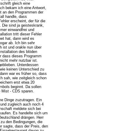
schrift gleich eine
ch bekam ich eine Antwort,
cht an den Programmen der
all handle, dass
hler erscheint, der für die
Die sind ja geisteskrank,
mer einwandfrei und
llation tritt dieser Fehler
et hat, dann wird es
gar ab. Ich bin sehr
h ist und orakle nun über
nstallation des blöden
ur dass dieses Programm
nicht mehr nutzbar ist.
geblieben. Unterdessen
 wie keinen Unterschied zu
 dann war es früher so, dass
 sah, wie zeitgleich schon
peichern erst etwa 20
bols beginnt. Da sollen
e Mist - CDS sparen.
me Dinge zuzutragen. Ein
 und zugleich auch noch 4
schaft meldete sich bei
kaufen. Es handelte sich um
 Deutschland drängen. Herr
ht zu den Bedingungen, die
 sagte, dass der Preis, den
 Einzelrestaurant davon zu