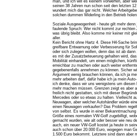
man, und ich will es keinem vorwerfen, aber wen
seinen 38 Jahren nun schon seit den letzten 12 
wundert mich das gar nicht. Welcher Arbeitgebe
solchen dummen Widerling in den Betrieb holen
Soziale Ausgewogenheit - heute gilt mehr denn 
faulende Spruch: Wer nicht kommt zur rechten 
was übrig bleibt. Also komme mir keiner mit g
aller.
Kein Bericht ohne Hartz 4. Diese H4-Sache brin
greifbare Entwarnung oder Verbesserung für Soh
oder sich zulegen wollen, denn das ist ab dann 
es mit der Zusatzbeteuerung gehalten wird, da
Mobilität einhandelt, um einen möglichen, künfti
erreichbar zu machen oder auch weiter entfernte
gegebenenfalls annehmen zu können. Sicher wi
Argument wenig brauchen können, da ich ja meh
mehr arbeiten darf, dafür habe ich ja mein Aut
ich denke, dass wir uns wenigstens um diesen
mehr machen müssen. Grenzen zeigt es aber a
freilich nicht gestatten, sich mit dieser Begrün
Mercedes oder so etwas zu halten. Vielleicht a
Neuwagen, aber welcher Autohändler würde ei
einen Neuwagen verkaufen? Das Problem regelt 
von selbst. Es wurde in einer Bekanntmachung 
Größe eines normalen VW-Golf zugebilligt, wo
gemacht wurden, wie alt oder besser wie neu de
auch, ein neuer VW-Golf kostet ja heute in sein
auch schon über 20.000 Euro, wogegen man G
1.500 Euro bekommt. Letztere sind dann aber m