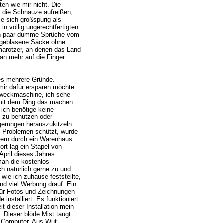
en wie mir nicht. Die
g die Schnauze aufreißen,
ie sich großspurig als
n völlig ungerechtfertigten
in paar dumme Sprüche vom
fgeblasene Säcke ohne
marotzer, an denen das Land
an mehr auf die Finger
 es mehrere Gründe.
 mir dafür ersparen möchte
Zweckmaschine, ich sehe
 mit dem Ding das machen
 ich benötige keine
 zu benutzen oder
gerungen herauszukitzeln.
n Problemen schützt, wurde
ndern durch ein Warenhaus
rt lag ein Stapel von
pril dieses Jahres
an die kostenlos
ch natürlich gerne zu und
wie ich zuhause feststellte,
d viel Werbung drauf. Ein
ür Fotos und Zeichnungen
installiert. Es funktioniert
t dieser Installation mein
. Dieser blöde Mist taugt
n Computer. Aus Wut