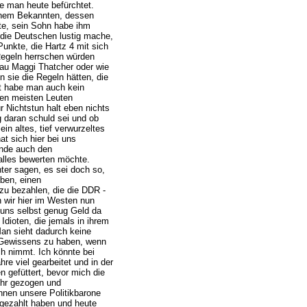
ie man heute befürchtet.
inem Bekannten, dessen
gte, sein Sohn habe ihm
 die Deutschen lustig mache,
unkte, die Hartz 4 mit sich
 Regeln herrschen würden
Frau Maggi Thatcher oder wie
 sie die Regeln hätten, die
rt habe man auch kein
 den meisten Leuten
r Nichtstun halt eben nichts
 daran schuld sei und ob
in altes, tief verwurzeltes
t sich hier bei uns
inde auch den
alles bewerten möchte.
hter sagen, es sei doch so,
aben, einen
zu bezahlen, die die DDR -
 wir hier im Westen nun
 uns selbst genug Geld da
Idioten, die jemals in ihrem
an sieht dadurch keine
 Gewissens zu haben, wenn
h nimmt. Ich könnte bei
re viel gearbeitet und in der
n gefüttert, bevor mich die
ehr gezogen und
nnen unsere Politikbarone
ngezahlt haben und heute