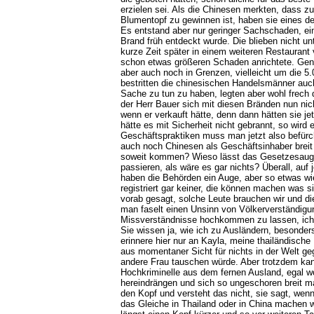
erzielen sei. Als die Chinesen merkten, dass zu
Blumentopf zu gewinnen ist, haben sie eines d
Es entstand aber nur geringer Sachschaden, ein
Brand früh entdeckt wurde. Die blieben nicht un
kurze Zeit später in einem weiteren Restaurant 
schon etwas größeren Schaden anrichtete. Genau
aber auch noch in Grenzen, vielleicht um die 5.
bestritten die chinesischen Handelsmänner auch
Sache zu tun zu haben, legten aber wohl frech
der Herr Bauer sich mit diesen Bränden nun ni
wenn er verkauft hätte, denn dann hätten sie je
hätte es mit Sicherheit nicht gebrannt, so wird
Geschäftspraktiken muss man jetzt also befürc
auch noch Chinesen als Geschäftsinhaber brei
soweit kommen? Wieso lässt das Gesetzesauge
passieren, als wäre es gar nichts? Überall, au
haben die Behörden ein Auge, aber so etwas wi
registriert gar keiner, die können machen was s
vorab gesagt, solche Leute brauchen wir und d
man faselt einen Unsinn von Völkerverständig
Missverständnisse hochkommen zu lassen, ich
Sie wissen ja, wie ich zu Ausländern, besonders
erinnere hier nur an Kayla, meine thailändische 
aus momentaner Sicht für nichts in der Welt ge
andere Frau tauschen würde. Aber trotzdem kan
Hochkriminelle aus dem fernen Ausland, egal w
hereindrängen und sich so ungeschoren breit m
den Kopf und versteht das nicht, sie sagt, we
das Gleiche in Thailand oder in China machen 