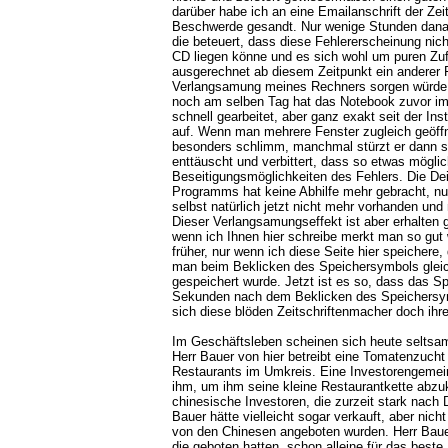
darüber habe ich an eine Emailanschrift der Zeit
Beschwerde gesandt. Nur wenige Stunden dana
die beteuert, dass diese Fehlererscheinung ni
CD liegen könne und es sich wohl um puren Zuf
ausgerechnet ab diesem Zeitpunkt ein anderer Fe
Verlangsamung meines Rechners sorgen würde. 
noch am selben Tag hat das Notebook zuvor im
schnell gearbeitet, aber ganz exakt seit der Insta
auf. Wenn man mehrere Fenster zugleich geöffn
besonders schlimm, manchmal stürzt er dann so
enttäuscht und verbittert, dass so etwas möglic
Beseitigungsmöglichkeiten des Fehlers. Die Dei
Programms hat keine Abhilfe mehr gebracht, n
selbst natürlich jetzt nicht mehr vorhanden und 
Dieser Verlangsamungseffekt ist aber erhalten 
wenn ich Ihnen hier schreibe merkt man so gut
früher, nur wenn ich diese Seite hier speichere,
man beim Beklicken des Speichersymbols gleich
gespeichert wurde. Jetzt ist es so, dass das S
Sekunden nach dem Beklicken des Speichersym
sich diese blöden Zeitschriftenmacher doch ihr
Im Geschäftsleben scheinen sich heute seltsa
Herr Bauer von hier betreibt eine Tomatenzucht
Restaurants im Umkreis. Eine Investorengemein
ihm, um ihm seine kleine Restaurantkette abzu
chinesische Investoren, die zurzeit stark nach
Bauer hätte vielleicht sogar verkauft, aber nic
von den Chinesen angeboten wurden. Herr Bauer
die geboten hatten, schon alleine für das beste