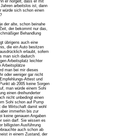
n er nörgelt, dass er mit
Jahren arbeitslos ist, dann
r würde sich schon einen
?
je der alte, schon beinahe
Zeit, der bekommt nur das,
leichmäßiger Behandlung
gt übrigens auch eine
is, die ein Auto besitzen
ausdrücklich erlaubt, sofern
ss man sich dadurch
gen Arbeitsplatz leichter
 Arbeitsplätze
rd man bei mir dieses
r oder weniger gar nicht
o-Empfehlungs-Attest und
 Punkt ab 2005 keine Sorgen
uf, man würde einem Sohi
dung einen dreihunderter
uch nicht unbedingt einen
nem Sohi schon auf Pump
die Wirtschaft damit wohl
aber immerhin bis zur
bei keine genauen Angaben
r sein darf. Sie wissen es
er billigsten Ausführung
ebrauchte auch schon ab
eist in einem Zustand, der