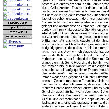
gefährlich. Diese Flasche Grillanzünder hatte e
besteht aus durchsichtigem Plastik, ähnlich w
diese Grillanzünder - Flüssigkeit darin ist glask
blöde Sack seinen Grill anzündet, besprüht er di
mit dem Zeug und dann kommt die Glut schnell
Utensilien schön unbewacht dort herumstanden,
Grillanzünder mal kurz ausgeliehen und den orig
gekippt und anstatt dessen einfaches Leitungsw
zurück an ihren Platz gestellt. Sie können sich 
Abend geflucht hat, als er seinen blöden Grill 
die Grillkohle damit ja schön gewässert und so 
entflammen. Als das nicht klappte hat der ah
noch mehr aus der Flasche draufgesprüht und 
endgültig gerettet, denn diese Kohle bekommt 
nicht mehr ans Brennen. Ich glaube, der hat aber
warum die Kohle sich nicht entzünden ließ. Am
mitbekommen, wie er fluchend den Sack mit Gri
umgetreten hat. Seine Freundin, die bei ihm wo
die immer große dunkle Ränder um die Augen h
aussieht, wie ein aufgequollener Frosch, maulte
den beiden weiß man nie genau, wer der größere 
immer wieder sich gegenseitig in ihrer Dummhei
gewisse Zwecke mag seine Freundin vielleicht 
weiß es nicht, aber ich vermute, dass sie in ihr
mehrere Ehrenrunden drehen durfte und es nicht 
Schuljahr geschafft hat, wenn überhaupt. Schön
dann auch alles. Das Gesicht schaut immer au
Urlaub. Und der Mann hat einen Kopf wie ein Sc
Igelhaarschnitt, eine ständig laute Stimme, die 
andere übertönen will, ein Unsympath in Urform