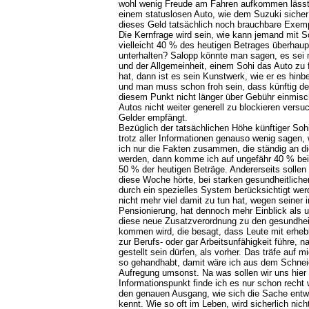
wohl wenig Freude am Fahren aufkommen lässt.
einem statuslosen Auto, wie dem Suzuki sicher 
dieses Geld tatsächlich noch brauchbare Exempl
Die Kernfrage wird sein, wie kann jemand mit S
vielleicht 40 % des heutigen Betrages überhaup
unterhalten? Salopp könnte man sagen, es sei 
und der Allgemeinheit, einem Sohi das Auto zu 
hat, dann ist es sein Kunstwerk, wie er es hin
und man muss schon froh sein, dass künftig der
diesem Punkt nicht länger über Gebühr einmisc
Autos nicht weiter generell zu blockieren vers
Gelder empfängt.
Bezüglich der tatsächlichen Höhe künftiger Sohi
trotz aller Informationen genauso wenig sagen,
ich nur die Fakten zusammen, die ständig an di
werden, dann komme ich auf ungefähr 40 % bei 
50 % der heutigen Beträge. Andererseits sollen 
diese Woche hörte, bei starken gesundheitliche
durch ein spezielles System berücksichtigt wer
nicht mehr viel damit zu tun hat, wegen seiner
Pensionierung, hat dennoch mehr Einblick als 
diese neue Zusatzverordnung zu den gesundhei
kommen wird, die besagt, dass Leute mit erhebl
zur Berufs- oder gar Arbeitsunfähigkeit führe, n
gestellt sein dürfen, als vorher. Das träfe auf
so gehandhabt, damit wäre ich aus dem Schne
Aufregung umsonst. Na was sollen wir uns hier 
Informationspunkt finde ich es nur schon recht
den genauen Ausgang, wie sich die Sache entwi
kennt. Wie so oft im Leben, wird sicherlich nic