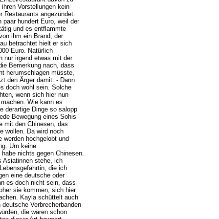
 ihren Vorstellungen kein
er Restaurants angezündet.
 paar hundert Euro, weil der
tätig und es entflammte
von ihm ein Brand, der
 betrachtet hielt er sich
000 Euro. Natürlich
 nur irgend etwas mit der
 die Bemerkung nach, dass
cht herumschlagen müsste,
tzt den Ärger damit. - Dann
 es doch wohl sein. Solche
hten, wenn sich hier nun
t machen. Wie kann es
 derartige Dinge so salopp
f jede Bewegung eines Sohis
e mit den Chinesen, das
ie wollen. Da wird noch
ie werden hochgelobt und
ung. Um keine
 habe nichts gegen Chinesen.
 Asiatinnen stehe, ich
Lebensgefährtin, die ich
gen eine deutsche oder
n es doch nicht sein, dass
oher sie kommen, sich hier
achen. Kayla schüttelt auch
nn deutsche Verbrecherbanden
würden, die wären schon