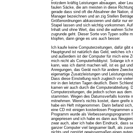
trotzdem kräftig Leistungen absaugen, aber Leut
faulen Säcke, die am meisten in diese Richtun
gerade dass sind oft die Absahner der Nation, d
Manager bezeichnen und an zig Stellen Beträge i
Größenordnungen abkassieren und dafür nur e
Stapel lassen und sich wichtig vorkommen. Au
Inhalt und ohne Wert, das sind die wahren Sch
zugrunde geht. Dieser Sorte von Typen sollte m
klopfen, dann ginge es uns auch besser.
Ich kaufe keine Computerzeitungen, dafür gibt
Hauptgrund ist natürlich das Geld, welches ich
und außerdem ist der Computer für mich eine 
mich nicht als Computerhobbyist. Solange ich
kann, was ich damit machen will, ist es gut und
Anregungen, das Gerät noch für andere Zwecke
eigenartige Zusatzleistungen und Leistungsstei
Dass diese Einstellung noch zugleich vor viele
mir in den letzten Tagen deutlich. Beim Schle
kamen wir auch durch die Computerabteilung. Do
Computerzeitungen, die jedoch schon aus dem A
stammten. Wegen des Datumsverfalls konnte m
mitnehmen. Wenn's nichts kostet, dann greife i
habe ein Heft mitgenommen. Darin befand sich, 
eine CD mit einigen kostenlosen Programmen un
Programm wurde als Verbesserungsprogramm f
angepriesen und ich habe es dann aus Neugierde 
zwar auch, aber ich habe den Eindruck, dass sei
ganzer Computer viel langsamer läuft, als zuvor
nichts und zerstört gewissermaßen einen gute