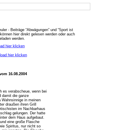
euler - Beiträge “Abwägungen” und “Sport ist
können hier direkt gelesen werden oder auch
geladen werden.
d hier klicken
oad hier klicken
 vom 16.08.2004
ch es verabscheue, wenn bei
d damit die ganze
ja Wahnsinnige in meinen
r draußen ihren Grill
fetischisten im Nachbarhaus
schlag gelungen. Der hatte
 hinter dem Haus aufgebaut.
e und eine große Flasche
ie Spiritus, nur nicht so